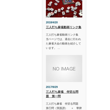
2018/4/20
三人打ち麻雀動画リンク集
三人打ち麻雀動画リンク集
当ページでは、過去に行われ
た麻雀大会の動画を紹介して
います。 …
2017/9/29
三人打ち麻雀 何切る問
題 第一問
三人打ち麻雀 何切る問題
第①問（実践譜） ＋ 華牌