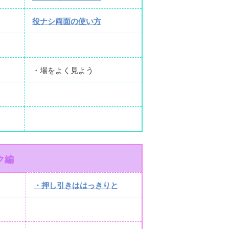
役ナシ両面の使い方
・場をよく見よう
ク編
・押し引きははっきりと