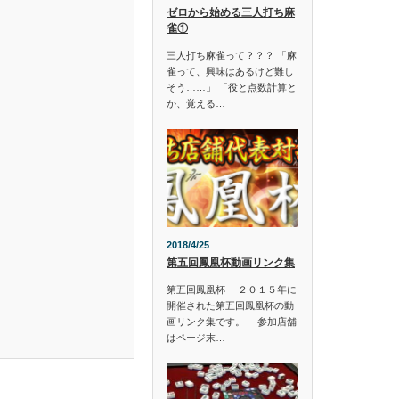
ゼロから始める三人打ち麻
雀①
三人打ち麻雀って？？？ 「麻
雀って、興味はあるけど難し
そう……」 「役と点数計算と
か、覚える…
2018/4/25
第五回鳳凰杯動画リンク集
第五回鳳凰杯 ２０１５年に
開催された第五回鳳凰杯の動
画リンク集です。 参加店舗
はページ末…