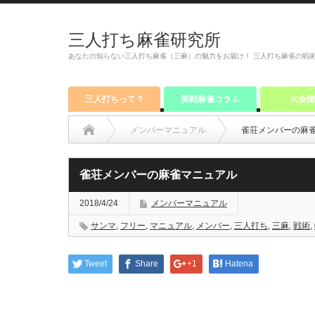
三人打ち麻雀研究所
あなたの知らない三人打ち麻雀（三麻）の魅力をお届け！ 三人打ち麻雀の戦
三人打ちって？
実戦麻雀コラム
大会情
メンバーマニュアル
雀荘メンバーの麻
雀荘メンバーの麻雀マニュアル
2018/4/24
メンバーマニュアル
サンマ
,
フリー
,
マニュアル
,
メンバー
,
三人打ち
,
三麻
,
戦術
,
Tweet
Share
+1
Hatena