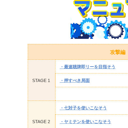
攻撃編
・最速聴牌即リーを目指そう
STAGE 1
・押すべき局面
・七対子を使いこなそう
STAGE 2
・ヤミテンを使いこなそう