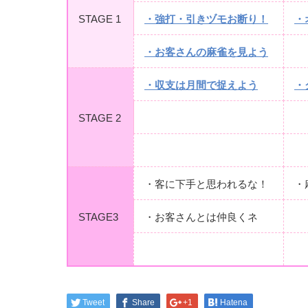
STAGE 1
・強打・引きヅモお断り！
・
・お客さんの麻雀を見よう
・収支は月間で捉えよう
・
STAGE 2
・客に下手と思われるな！
・
STAGE3
・お客さんとは仲良くネ
Tweet
Share
+1
Hatena