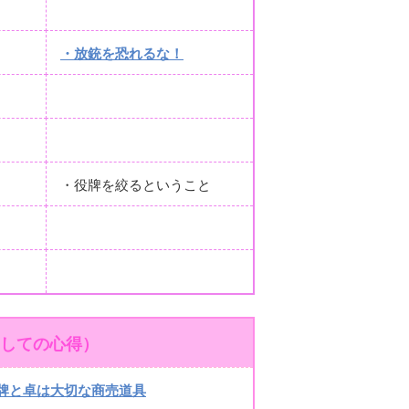
・放銃を恐れるな！
・役牌を絞るということ
しての心得）
牌と卓は大切な商売道具