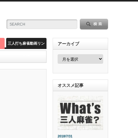
三人打ち麻雀動画リン
アーカイブ
ク集
ア
ー
カ
イ
ブ
オススメ記事
2018/7/31