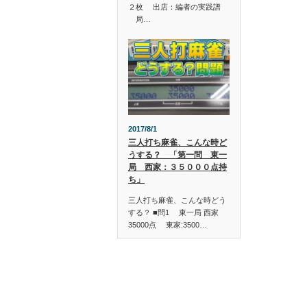
２枚 出店：編者の実践譜
局…
2017/8/1
三人打ち麻雀、こんな時ど
うする？ 「第一問 東一
局 西家：３５０００点持
ち」
三人打ち麻雀、こんな時どう
する？ ■問1 東一局 西家
35000点 東家:3500…