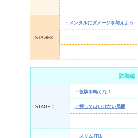
・メンタルにダメージを与えよう
STAGE3
防御編
・役牌を鳴くな！
STAGE 1
・押してはいけない局面
・スリム打法