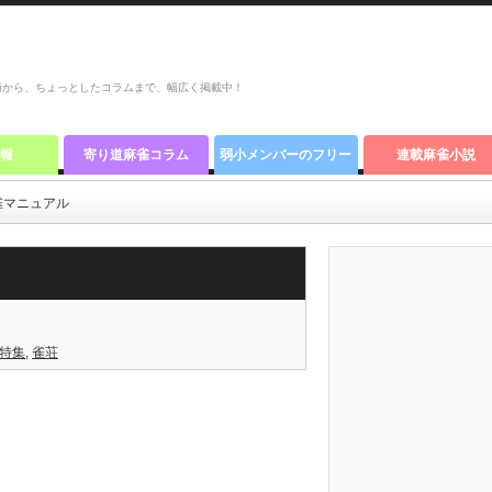
術から、ちょっとしたコラムまで、幅広く掲載中！
報
寄り道麻雀コラム
弱小メンバーのフリー
連載麻雀小説
雀荘道中記
雀マニュアル
特集
,
雀荘