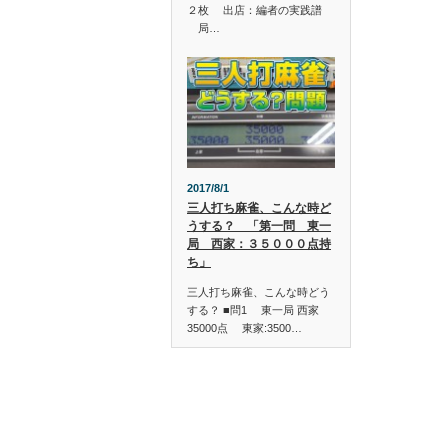
２枚 出店：編者の実践譜
局…
2017/8/1
三人打ち麻雀、こんな時ど
うする？ 「第一問 東一
局 西家：３５０００点持
ち」
三人打ち麻雀、こんな時どう
する？ ■問1 東一局 西家
35000点 東家:3500…