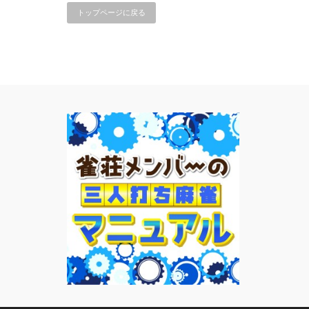
トップページに戻る