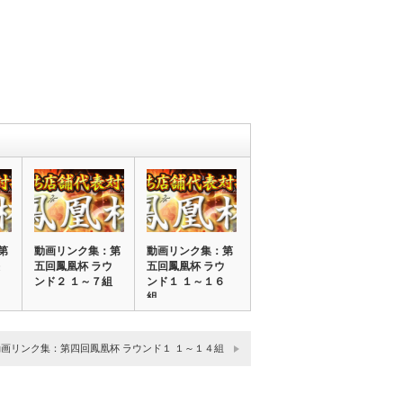
第
動画リンク集：第
動画リンク集：第
五回鳳凰杯 ラウ
五回鳳凰杯 ラウ
ンド２ １～７組
ンド１ １～１６
組
動画リンク集：第四回鳳凰杯 ラウンド１ １～１４組