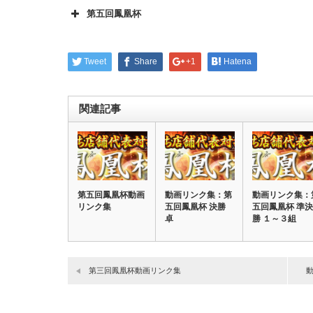
第五回鳳凰杯
Tweet
Share
+1
Hatena
関連記事
第五回鳳凰杯動画
動画リンク集：第
動画リンク集：
リンク集
五回鳳凰杯 決勝
五回鳳凰杯 準決
卓
勝 １～３組
第三回鳳凰杯動画リンク集