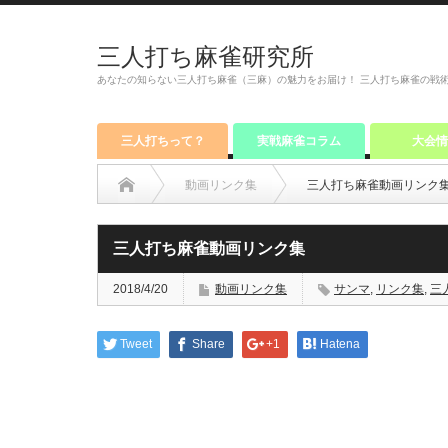
三人打ち麻雀研究所
あなたの知らない三人打ち麻雀（三麻）の魅力をお届け！ 三人打ち麻雀の戦
三人打ちって？
実戦麻雀コラム
大会情
動画リンク集
三人打ち麻雀動画リンク
三人打ち麻雀動画リンク集
2018/4/20
動画リンク集
サンマ
,
リンク集
,
三
Tweet
Share
+1
Hatena