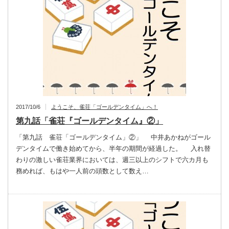
2017/10/6
ようこそ、雀荘「ゴールデンタイム」へ！
第九話「雀荘『ゴールデンタイム』②」
「第九話 雀荘「ゴールデンタイム」②」 中井あかねがゴール
デンタイムで働き始めてから、半年の期間が経過した。 入れ替
わりの激しい雀荘業界においては、週三以上のシフトで六カ月も
務めれば、もはや一人前の頭数として数え…