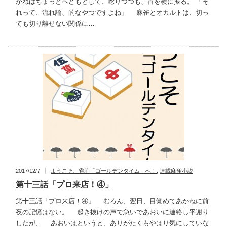
かねはちょっとへどもどして、唸りつつも、首を横に振る。 「そ
れって、流れ論、的なやつですよね」 麻雀とオカルトは、切っ
ても切り離せない関係に…
2017/12/7
ようこそ、雀荘「ゴールデンタイム」へ！
,
連載麻雀小説
第十三話「プロ来店！④」
第十三話「プロ来店！④」 むろん、翌日、目覚めてあかねに前
夜の記憶はない。 起き抜けの声で急いであおいに連絡し平謝り
したが、 あおいはというと、ありがたくもやはり気にしていな