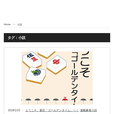
Home
小説
タグ：小説
2018/1/15
ようこそ、雀荘「ゴールデンタイム」へ！
,
連載麻雀小説