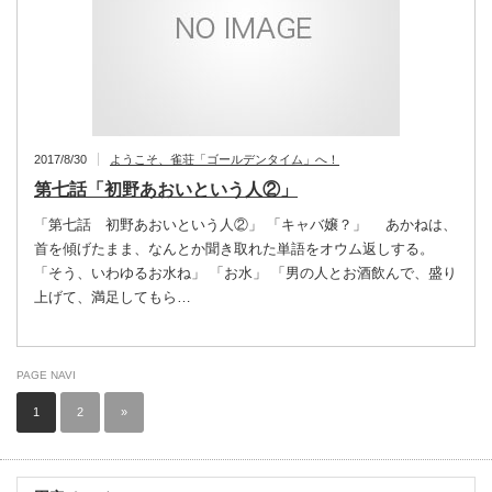
2017/8/30
ようこそ、雀荘「ゴールデンタイム」へ！
第七話「初野あおいという人②」
「第七話 初野あおいという人②」 「キャバ嬢？」 あかねは、
首を傾げたまま、なんとか聞き取れた単語をオウム返しする。
「そう、いわゆるお水ね」 「お水」 「男の人とお酒飲んで、盛り
上げて、満足してもら…
PAGE NAVI
1
2
»