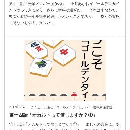
第十五話「先輩メンバーあかね」 中井あかねがゴールデンタイ
ムへやってきてから、さらに半年が過ぎた。 それはすなわち、
彼女が勤続一年を無事経過したということであり、 格別の実感
こそないものの、メンバ…
2017/12/14
ようこそ、雀荘「ゴールデンタイム」へ！
,
連載麻雀小説
第十四話「オカルトって信じますか？①」
第十三話「オカルトって信じますか？①」 ましろの言葉に、あ