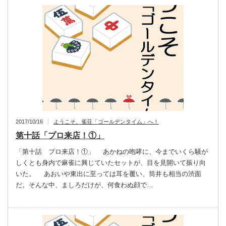
2017/10/16
ようこそ、雀荘「ゴールデンタイム」へ！
第十話「プロ来店！①」
「第十話 プロ来店！①」 あかねの咆哮に、今までいくら騒が
しくとも身内で麻雀に興じていたセットが、目を見開いて振り向
いた。 あおいや東出に至っては耳を覆い、筒井も相当の渋面
だ。そんな中、ましろだけが、何食わぬ顔で…