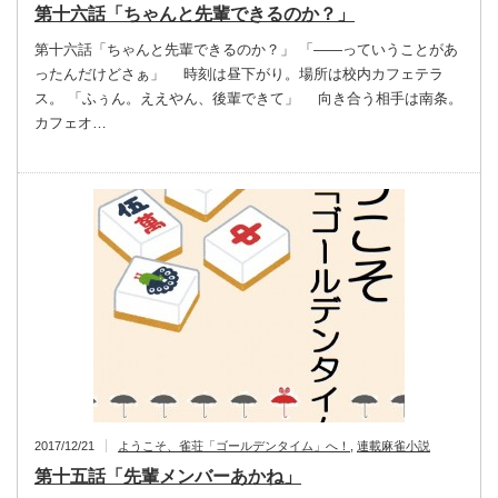
第十六話「ちゃんと先輩できるのか？」
第十六話「ちゃんと先輩できるのか？」 「—―っていうことがあ
ったんだけどさぁ」 時刻は昼下がり。場所は校内カフェテラ
ス。 「ふぅん。ええやん、後輩できて」 向き合う相手は南条。
カフェオ…
2017/12/21
ようこそ、雀荘「ゴールデンタイム」へ！
,
連載麻雀小説
第十五話「先輩メンバーあかね」