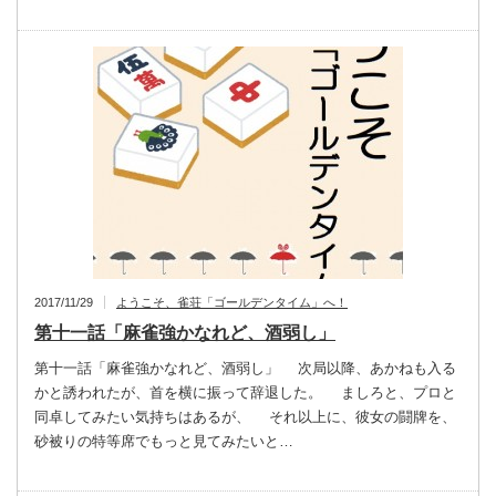
2017/11/29
ようこそ、雀荘「ゴールデンタイム」へ！
第十一話「麻雀強かなれど、酒弱し」
第十一話「麻雀強かなれど、酒弱し」 次局以降、あかねも入る
かと誘われたが、首を横に振って辞退した。 ましろと、プロと
同卓してみたい気持ちはあるが、 それ以上に、彼女の闘牌を、
砂被りの特等席でもっと見てみたいと…