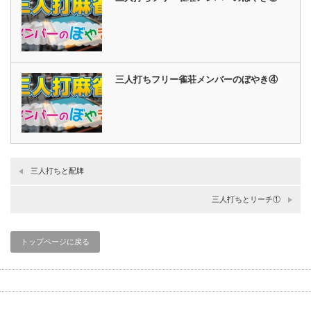
三人打ちフリー雀荘メンバーのぼやき④
三人打ちと配牌
三人打ちとリーチ①
トップページに戻る