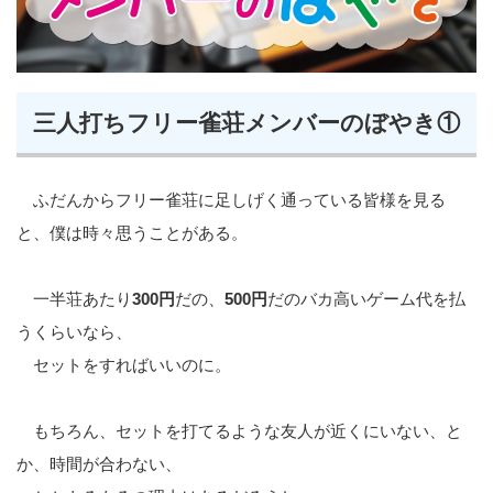
三人打ちフリー雀荘メンバーのぼやき①
ふだんからフリー雀荘に足しげく通っている皆様を見る
と、僕は時々思うことがある。
一半荘あたり
300円
だの、
500円
だのバカ高いゲーム代を払
うくらいなら、
セットをすればいいのに。
もちろん、セットを打てるような友人が近くにいない、と
か、時間が合わない、