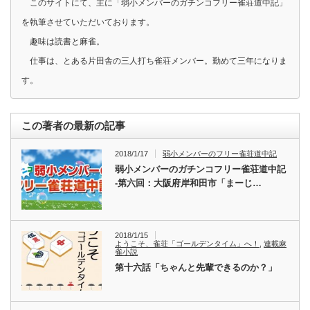
このサイトにて、主に「弱小メンバーのガチンコフリー雀荘道中記」
を執筆させていただいております。
趣味は読書と麻雀。
仕事は、とある片田舎の三人打ち雀荘メンバー。勤めて三年になりま
す。
この著者の最新の記事
2018/1/17
弱小メンバーのフリー雀荘道中記
弱小メンバーのガチンコフリー雀荘道中記
-第六回：大阪府岸和田市「まーじ…
2018/1/15
ようこそ、雀荘「ゴールデンタイム」へ！
,
連載麻
雀小説
第十六話「ちゃんと先輩できるのか？」